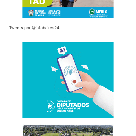
Tweets por @Infobaires24.