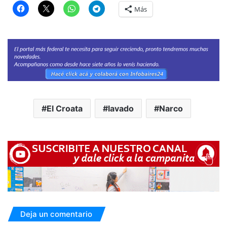
Más
El Croata
lavado
Narco
Deja un comentario