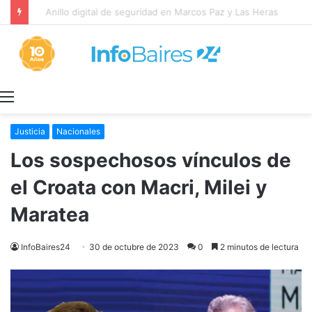
Anillo digital de seguridad en Marcos Paz y Las Heras
Menú
Justicia
Nacionales
Los sospechosos vínculos de
el Croata con Macri, Milei y
Maratea
InfoBaires24
30 de octubre de 2023
0
2 minutos de lectura