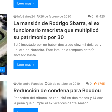
Leer más »
InfoBaires24
26 de febrero de 2020
0
425
La mansión de Rodrigo Sbarra, el ex
funcionario macrista que multiplicó
su patrimonio por 30
Está imputado por no haber declarado diez mil dólares y
un lote en Nordelta. Este inmueble tampoco estaría
anotado hasta…
Leer más »
cia
Alejandra Paredes
30 de octubre de 2019
0
1.765
Reducción de condena para Boudou
Por orden del tribunal se reducirá en dos meses y 14 días,
la pena que cumple el ex vicepresidente Amado…