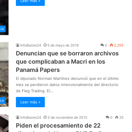
Leer más »
cia
InfoBaires24
5 de mayo de 2016
0
2.293
Denuncian que se borraron archivos
que complicaban a Macri en los
Panamá Papers
El diputado Norman Martínez denunció que en el último
mes se perdieron datos intencionalmente del directorio
de Fleg Trading. El…
ica
Leer más »
InfoBaires24
3 de noviembre de 2015
0
25
Piden el procesamiento de 22