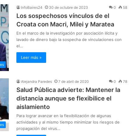
InfoBaires24
30 de octubre de 2023
0
58
Los sospechosos vínculos de el
Croata con Macri, Milei y Maratea
En el marco de la investigación por asociación ilícita y
lavado de dinero bajo la sospecha de vinculaciones con
el…
Leer más »
les
Alejandra Paredes
7 de abril de 2020
0
78
Salud Pública advierte: Mantener la
distancia aunque se flexibilice el
aislamiento
Para lograr avanzar en la flexibilización de algunas
actividades y al mismo tiempo minimizar los riesgos de
les
propagación del virus…