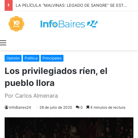
LA PELÍCULA “MALVINAS: LEGADO DE SANGRE” SE ESTRENARÁ EN PRIME VIDEO
Menú
Opinión
Política
Principales
Los privilegiados ríen, el
pueblo llora
Por Carlos Almenara
InfoBaires24
28 de julio de 2025
0
4 minutos de lectura