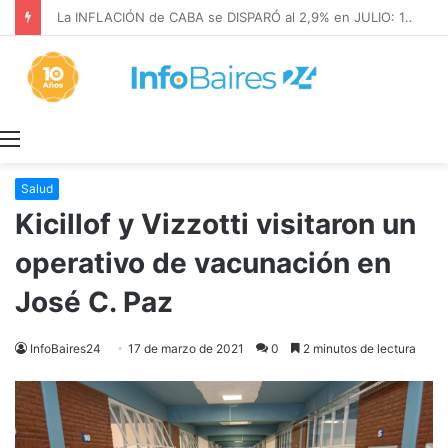
La INFLACIÓN de CABA se DISPARÓ al 2,9% en JULIO: 19,4% en 2026
Menú
Salud
Kicillof y Vizzotti visitaron un
operativo de vacunación en
José C. Paz
InfoBaires24
17 de marzo de 2021
0
2 minutos de lectura