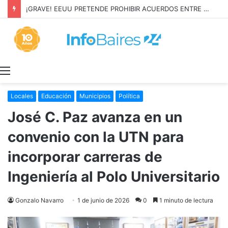
¡GRAVE! EEUU PRETENDE PROHIBIR ACUERDOS ENTRE CHINA Y UNA COOPERATIVA EN NEUQUÉN
Menú
Locales
Educación
Municipios
Política
José C. Paz avanza en un
convenio con la UTN para
incorporar carreras de
Ingeniería al Polo Universitario
Gonzalo Navarro
1 de junio de 2026
0
1 minuto de lectura