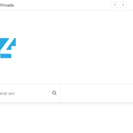
imos
Buscar
por