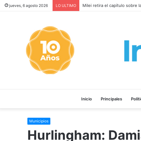
¡HOMBRE AL AGUA!: El gobier
jueves, 6 agosto 2026
LO ULTIMO
Inicio
Principales
Polít
Municipios
Hurlingham: Damiá