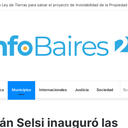
no corre de las negociaciones a Sturzenegger con los prácticos marít
ica
Municipios
Internacionales
Justicia
Sociedad
n Selsi inauguró las