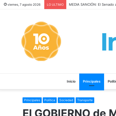
Continúan las obras de san
viernes, 7 agosto 2026
LO ULTIMO
Inicio
Principales
Polít
Principales
Política
Sociedad
Transporte
El GOBIERNO de M