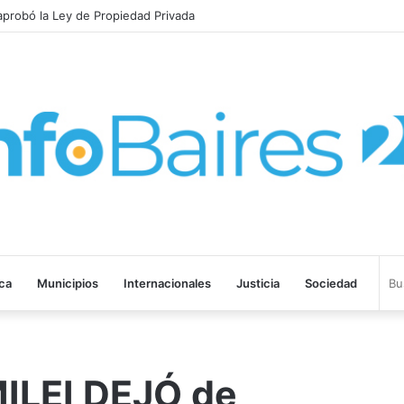
eamiento hidráulico en Berazategui
ica
Municipios
Internacionales
Justicia
Sociedad
ILEI DEJÓ de