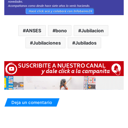
ANSES
bono
Jubilacion
Jubilaciones
Jubilados
Deja un comentario