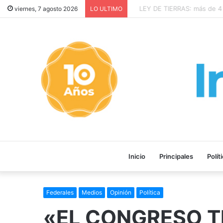
¡GRAVE! EEUU PRETENDE P
viernes, 7 agosto 2026
LO ULTIMO
Inicio
Principales
Polít
Federales
Medios
Opinión
Política
«EL CONGRESO T