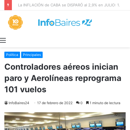
La INFLACIÓN de CABA se DISPARÓ al 2,9% en JULIO: 19,4% en 2026
Menú
Política
Principales
Controladores aéreos inician
paro y Aerolíneas reprograma
101 vuelos
InfoBaires24
17 de febrero de 2022
0
1 minuto de lectura