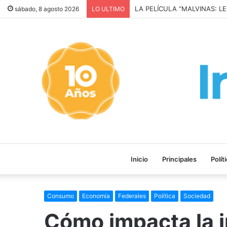
LA PELÍCULA “MALVINAS: L
sábado, 8 agosto 2026
LO ULTIMO
Inicio
Principales
Polít
Consumo
Economía
Federales
Política
Sociedad
Cómo impacta la i