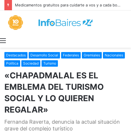
Milei retira el capítulo sobre la Ley de Tierras para salvar el proyecto de Inviolabilidad de la Propiedad Privada
Menú
Destacados
Desarrollo Social
Federales
Gremiales
Nacionales
Política
Sociedad
Turismo
«CHAPADMALAL ES EL
EMBLEMA DEL TURISMO
SOCIAL Y LO QUIEREN
REGALAR»
Fernanda Raverta, denuncia la actual situación
grave del complejo turístico