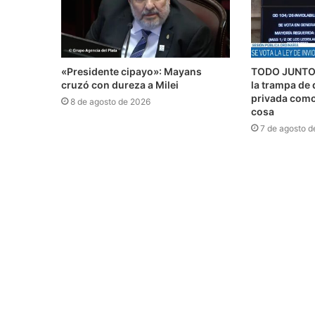
«Presidente cipayo»: Mayans
TODO JUNTO 
cruzó con dureza a Milei
la trampa de 
privada como 
8 de agosto de 2026
cosa
7 de agosto d