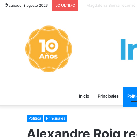
LA PELÍCULA “MALVINAS: L
sábado, 8 agosto 2026
LO ULTIMO
Inicio
Principales
Polít
Política
Principales
Alexandre Roig rec