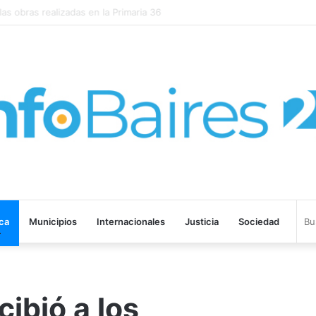
EGADO DE SANGRE” SE ESTRENARÁ EN PRIME VIDEO
ica
Municipios
Internacionales
Justicia
Sociedad
ibió a los