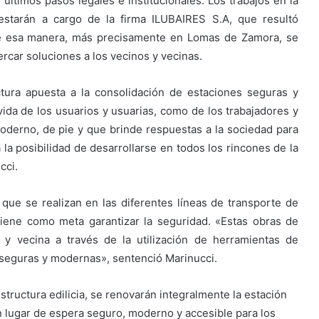
 últimos pasos legales e institucionales. Los trabajos en la
estarán a cargo de la firma ILUBAIRES S.A, que resultó
De esa manera, más precisamente en Lomas de Zamora, se
rcar soluciones a los vecinos y vecinas.
ctura apuesta a la consolidación de estaciones seguras y
vida de los usuarios y usuarias, como de los trabajadores y
derno, de pie y que brinde respuestas a la sociedad para
la posibilidad de desarrollarse en todos los rincones de la
cci.
s que se realizan en las diferentes líneas de transporte de
 tiene como meta garantizar la seguridad. «Estas obras de
 y vecina a través de la utilización de herramientas de
 seguras y modernas», sentenció Marinucci.
tructura edilicia, se renovarán integralmente la estación
n lugar de espera seguro, moderno y accesible para los