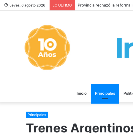
EL PAPA LEÓN XIV ACEPTÓ V
jueves, 6 agosto 2026
LO ULTIMO
Inicio
Principales
Polít
Principales
Trenes Argentinos