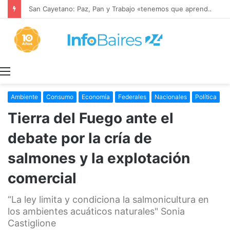
San Cayetano: Paz, Pan y Trabajo «tenemos que aprender a dialogar y a tratarnos bien» Mons. García Cuerva
Menú
Ambiente
Consumo
Economía
Federales
Nacionales
Política
Tierra del Fuego ante el
debate por la cría de
salmones y la explotación
comercial
“La ley limita y condiciona la salmonicultura en
los ambientes acuáticos naturales" Sonia
Castiglione