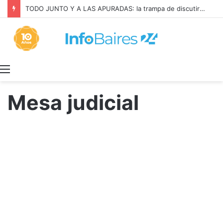
La INFLACIÓN de CABA se DISPARÓ al 2,9% en JULIO: 19,4% en 2026
Menú
Mesa judicial