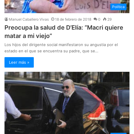
Política
Manuel Caballero Vivas
18 de febrero de 2018
0
29
Preocupa la salud de D’Elía: “Macri quiere
matar a mi viejo”
Los hijos del dirigente social manifestaron su angustia por el
estado en el que se encuentra su padre, que se…
Leer más »