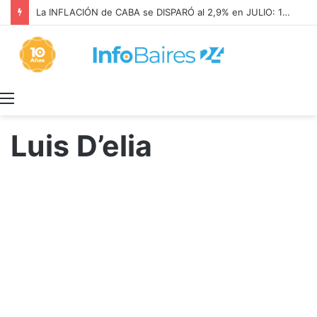
SALUD MENTAL: CONDENARON a META a PAGAR US$567 MILLONES
Menú
Luis D’elia