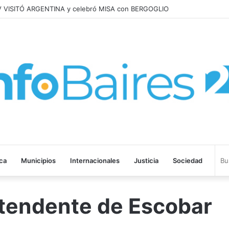
V VISITÓ ARGENTINA y celebró MISA con BERGOGLIO
ica
Municipios
Internacionales
Justicia
Sociedad
ntendente de Escobar