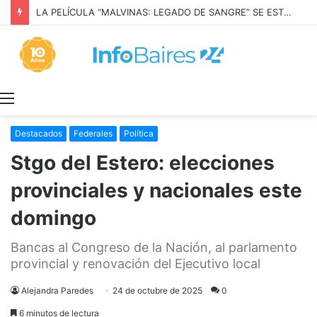
TODO JUNTO Y A LAS APURADAS: la trampa de discutir la propiedad privada como si fuera una sola cosa
Menú
Destacados
Federales
Política
Stgo del Estero: elecciones
provinciales y nacionales este
domingo
Bancas al Congreso de la Nación, al parlamento
provincial y renovación del Ejecutivo local
Alejandra Paredes
24 de octubre de 2025
0
6 minutos de lectura