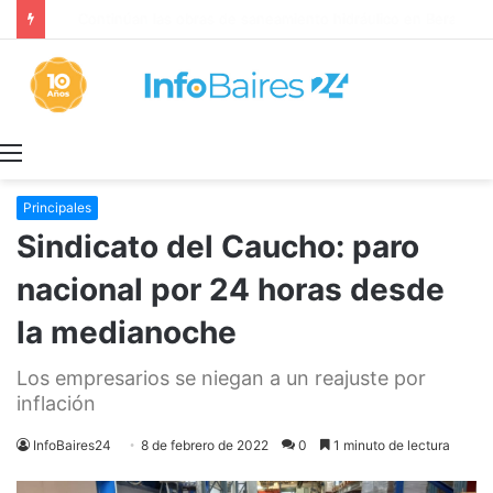
Con solo el DNI o la patente la Provincia lanzó un asistente virtual para consultar infracciones en segundos
Menú
Principales
Sindicato del Caucho: paro
nacional por 24 horas desde
la medianoche
Los empresarios se niegan a un reajuste por
inflación
InfoBaires24
8 de febrero de 2022
0
1 minuto de lectura