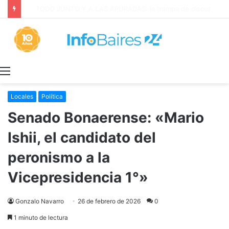
La INFLACIÓN de CABA se DISPARÓ al 2,9% en JULIO: 19,4% en 2026
Menú
Locales
Política
Senado Bonaerense: «Mario
Ishii, el candidato del
peronismo a la
Vicepresidencia 1°»
Gonzalo Navarro
26 de febrero de 2026
0
1 minuto de lectura