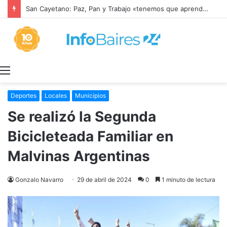
San Cayetano: Paz, Pan y Trabajo «tenemos que aprender a dialogar y a tratarnos bien» Mons. García Cuerva
Menú
Deportes
Locales
Municipios
Se realizó la Segunda
Bicicleteada Familiar en
Malvinas Argentinas
Gonzalo Navarro
29 de abril de 2024
0
1 minuto de lectura