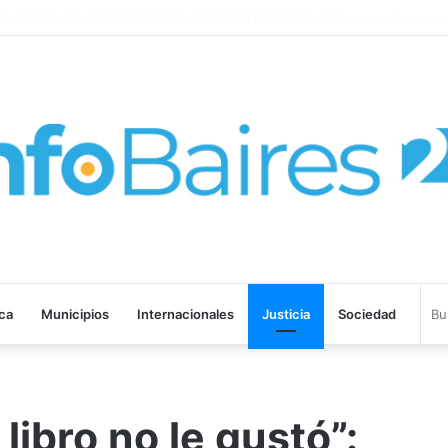
remos llevar la experiencia de lo que hicimos a cada rincón de la provin
ica
Municipios
Internacionales
Justicia
Sociedad
libro no le gustó”: