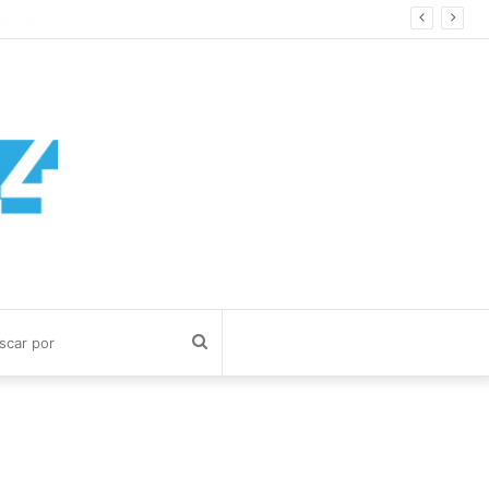
cia”
Buscar
por