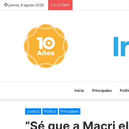
Ferraresi en San Miguel: “Que
jueves, 6 agosto 2026
LO ULTIMO
Inicio
Principales
Polít
Justicia
Política
Principales
“Sé que a Macri el 