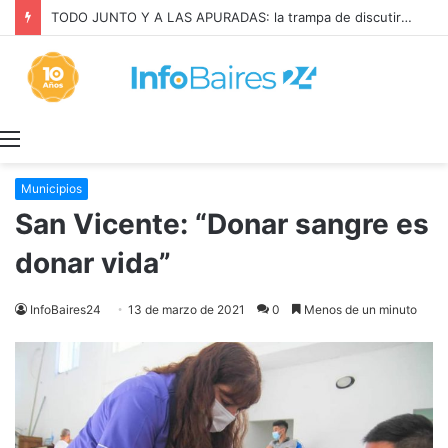
La INFLACIÓN de CABA se DISPARÓ al 2,9% en JULIO: 19,4% en 2026
Menú
Municipios
San Vicente: “Donar sangre es
donar vida”
InfoBaires24
13 de marzo de 2021
0
Menos de un minuto