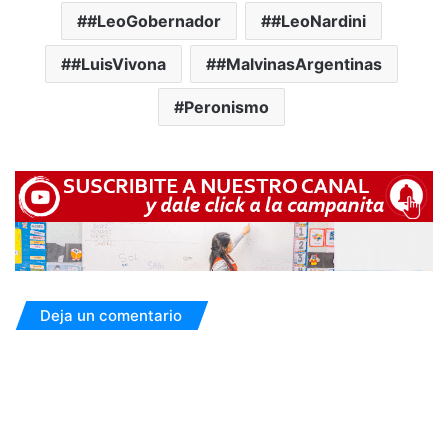
#LeoGobernador
#LeoNardini
#LuisVivona
#MalvinasArgentinas
Peronismo
Deja un comentario