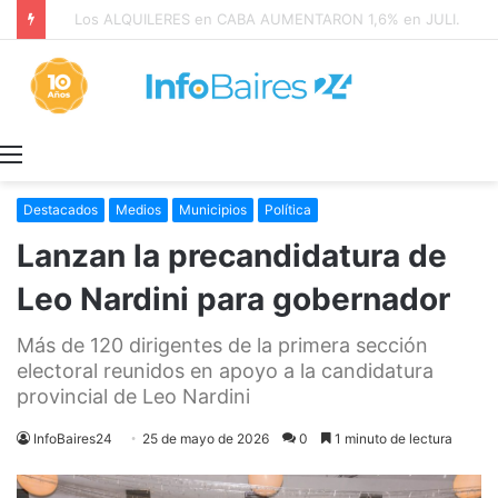
Los ALQUILERES en CABA AUMENTARON 1,6% en JULIO: 17,5% en 2026
Menú
Destacados
Medios
Municipios
Política
Lanzan la precandidatura de
Leo Nardini para gobernador
Más de 120 dirigentes de la primera sección
electoral reunidos en apoyo a la candidatura
provincial de Leo Nardini
InfoBaires24
25 de mayo de 2026
0
1 minuto de lectura