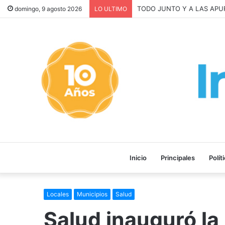
La INFLACIÓN de CABA se 
domingo, 9 agosto 2026
LO ULTIMO
Inicio
Principales
Polít
Locales
Municipios
Salud
Salud inauguró la