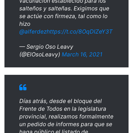
vacunación establecido para los
salteños y salteñas. Exigimos que
se actúe con firmeza, tal como lo
hizo
@alferdez
https://t.co/8OqDIZeY3T
— Sergio Oso Leavy
(@ElOsoLeavy)
March 16, 2021
Días atrás, desde el bloque del
Frente de Todos en la legislatura
provincial, realizamos formalmente
un pedido de informes para que se
haga público el listado de