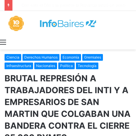
Con solo el DNI o la patente la Provincia lanzó un asistente virtual para consultar infracciones en segundos
Menú
Ciencia
Derechos Humanos
Economía
Gremiales
Infraestructura
Nacionales
Política
Tecnología
BRUTAL REPRESIÓN A
TRABAJADORES DEL INTI Y A
EMPRESARIOS DE SAN
MARTIN QUE COLGABAN UNA
BANDERA CONTRA EL CIERRE