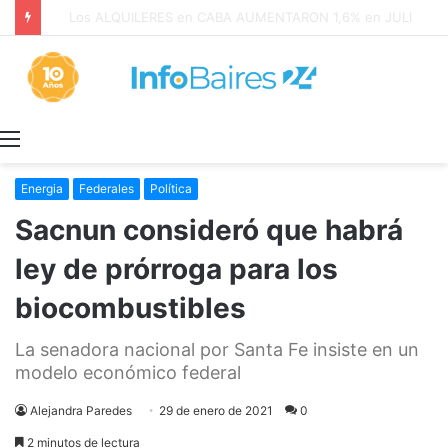
Los ALQUILERES en CABA AUMENTARON 1,6% en JULIO: 17,5% en 2026
Menú
Energia
Federales
Política
Sacnun consideró que habrá
ley de prórroga para los
biocombustibles
La senadora nacional por Santa Fe insiste en un
modelo económico federal
Alejandra Paredes
29 de enero de 2021
0
2 minutos de lectura