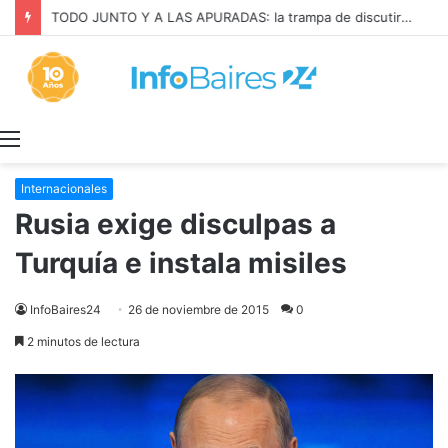
TODO JUNTO Y A LAS APURADAS: la trampa de discutir la propiedad privada como si fuera una sola cosa
Menú
Internacionales
Rusia exige disculpas a
Turquía e instala misiles
InfoBaires24
26 de noviembre de 2015
0
2 minutos de lectura