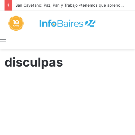
San Cayetano: Paz, Pan y Trabajo «tenemos que aprender a dialogar y a tratarnos bien» Mons. García Cuerva
Menú
disculpas