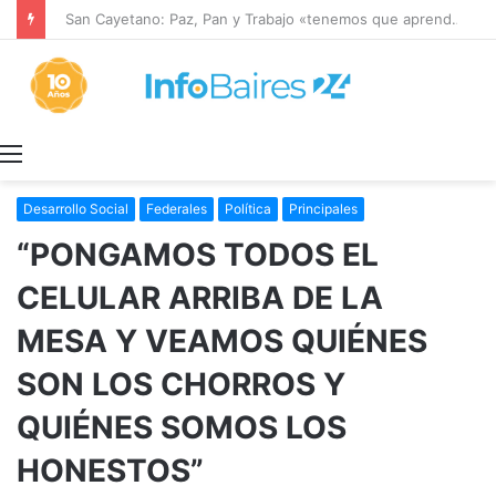
San Cayetano: Paz, Pan y Trabajo «tenemos que aprender a dialogar y a tratarnos bien» Mons. García Cuerva
Menú
Desarrollo Social
Federales
Política
Principales
“PONGAMOS TODOS EL
CELULAR ARRIBA DE LA
MESA Y VEAMOS QUIÉNES
SON LOS CHORROS Y
QUIÉNES SOMOS LOS
HONESTOS”