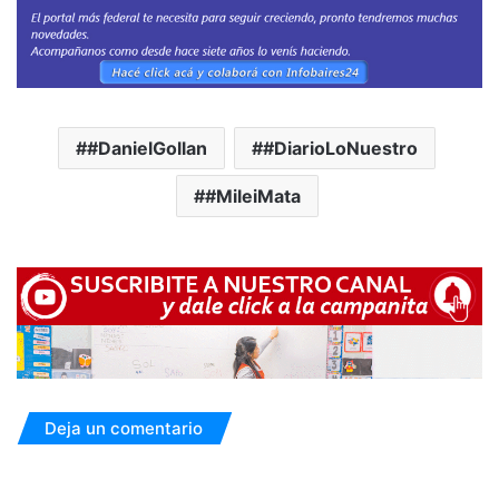
#DanielGollan
#DiarioLoNuestro
#MileiMata
Deja un comentario