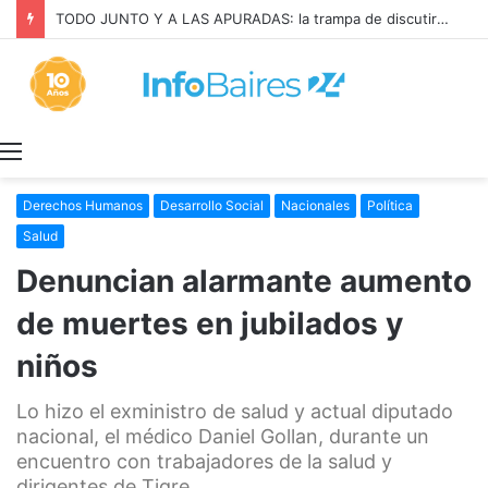
TODO JUNTO Y A LAS APURADAS: la trampa de discutir la propiedad privada como si fuera una sola cosa
Menú
Derechos Humanos
Desarrollo Social
Nacionales
Política
Salud
Denuncian alarmante aumento
de muertes en jubilados y
niños
Lo hizo el exministro de salud y actual diputado
nacional, el médico Daniel Gollan, durante un
encuentro con trabajadores de la salud y
dirigentes de Tigre.