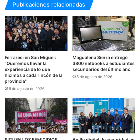
Publicaciones relacionadas
Ferraresi en San Miguel:
Magdalena Sierra entregó
“Queremos llevar la
3800 netbooks a estudiantes
experiencia de lo que
secundarios del último año
hicimos a cada rincón de la
5 de agosto de 2026
provincia”
6 de agosto de 2026
SIGUEN LOS FEMICIDIOS,
Anillo digital de seguridad en