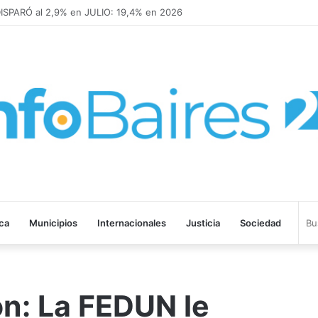
SPARÓ al 2,9% en JULIO: 19,4% en 2026
ica
Municipios
Internacionales
Justicia
Sociedad
n: La FEDUN le