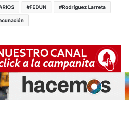
ARIOS
FEDUN
Rodríguez Larreta
acunación