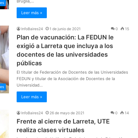
Bruglia,…
les
Leer más »
InfoBaires24
1 de junio de 2021
0
15
Plan de vacunación: La FEDUN le
exigió a Larreta que incluya a los
docentes de las universidades
públicas
El titular de Federación de Docentes de las Universidades
FEDUN y titular de la Asociación de Docentes de la
Universidad…
les
Leer más »
InfoBaires24
26 de mayo de 2021
0
14
Frente al cierre de Larreta, UTE
realiza clases virtuales