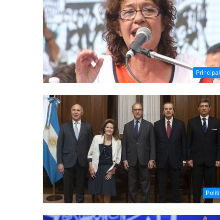
Principa
Polít