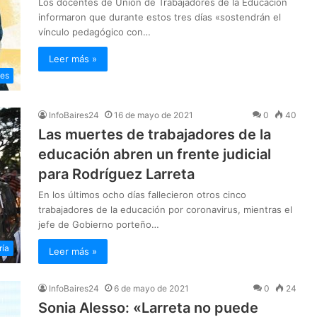
Los docentes de Unión de Trabajadores de la Educación
informaron que durante estos tres días «sostendrán el
vínculo pedagógico con…
Leer más »
les
InfoBaires24
16 de mayo de 2021
0
40
Las muertes de trabajadores de la
educación abren un frente judicial
para Rodríguez Larreta
En los últimos ocho días fallecieron otros cinco
trabajadores de la educación por coronavirus, mientras el
jefe de Gobierno porteño…
ría
Leer más »
InfoBaires24
6 de mayo de 2021
0
24
Sonia Alesso: «Larreta no puede