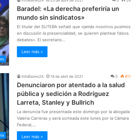
InfoBaires24
25 de abril de 2021
0
24
Baradel: «La derecha preferiría un
mundo sin sindicatos»
El titular del SUTEBA señaló que «jamás nosotros pusimos
en discusión la presencialidad, se quieren plantear falsos
debates». El secretario…
Leer más »
les
InfoBaires24
18 de abril de 2021
0
811
Denunciaron por atentado a la salud
pública y sedición a Rodríguez
Larreta, Stanley y Bullrich
La denuncia fue presentada este domingo por la abogada
Valeria Carreras y será sorteada este lunes por la Cámara
Federal,…
ría
Leer más »