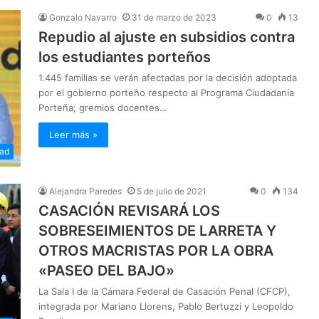
Gonzalo Navarro
31 de marzo de 2023
0
13
Repudio al ajuste en subsidios contra
los estudiantes porteños
1.445 familias se verán afectadas por la decisión adoptada
por el gobierno porteño respecto al Programa Ciudadanía
Porteña; gremios docentes…
Leer más »
ad
Alejandra Paredes
5 de julio de 2021
0
134
CASACIÓN REVISARÁ LOS
SOBRESEIMIENTOS DE LARRETA Y
OTROS MACRISTAS POR LA OBRA
«PASEO DEL BAJO»
La Sala I de la Cámara Federal de Casación Penal (CFCP),
integrada por Mariano Llorens, Pablo Bertuzzi y Leopoldo