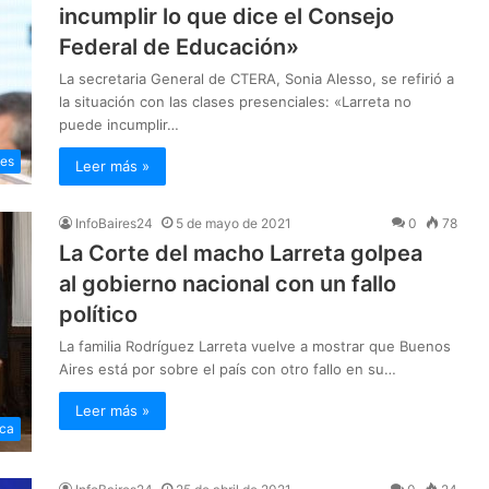
incumplir lo que dice el Consejo
Federal de Educación»
La secretaria General de CTERA, Sonia Alesso, se refirió a
la situación con las clases presenciales: «Larreta no
puede incumplir…
les
Leer más »
InfoBaires24
5 de mayo de 2021
0
78
La Corte del macho Larreta golpea
al gobierno nacional con un fallo
político
La familia Rodríguez Larreta vuelve a mostrar que Buenos
Aires está por sobre el país con otro fallo en su…
Leer más »
ica