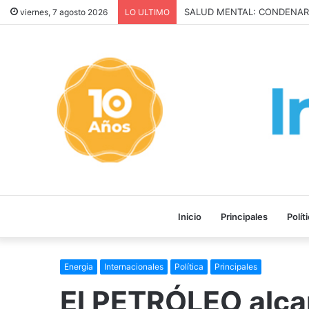
San Cayetano: Paz, Pan y Tra
viernes, 7 agosto 2026
LO ULTIMO
Inicio
Principales
Polít
Energia
Internacionales
Política
Principales
El PETRÓLEO alca