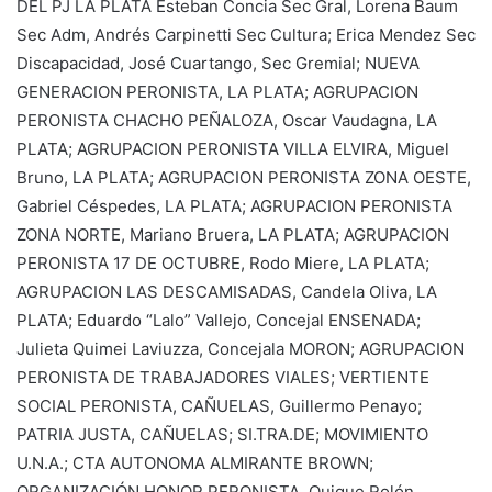
DEL PJ LA PLATA Esteban Concia Sec Gral, Lorena Baum
Sec Adm, Andrés Carpinetti Sec Cultura; Erica Mendez Sec
Discapacidad, José Cuartango, Sec Gremial; NUEVA
GENERACION PERONISTA, LA PLATA; AGRUPACION
PERONISTA CHACHO PEÑALOZA, Oscar Vaudagna, LA
PLATA; AGRUPACION PERONISTA VILLA ELVIRA, Miguel
Bruno, LA PLATA; AGRUPACION PERONISTA ZONA OESTE,
Gabriel Céspedes, LA PLATA; AGRUPACION PERONISTA
ZONA NORTE, Mariano Bruera, LA PLATA; AGRUPACION
PERONISTA 17 DE OCTUBRE, Rodo Miere, LA PLATA;
AGRUPACION LAS DESCAMISADAS, Candela Oliva, LA
PLATA; Eduardo “Lalo” Vallejo, Concejal ENSENADA;
Julieta Quimei Laviuzza, Concejala MORON; AGRUPACION
PERONISTA DE TRABAJADORES VIALES; VERTIENTE
SOCIAL PERONISTA, CAÑUELAS, Guillermo Penayo;
PATRIA JUSTA, CAÑUELAS; SI.TRA.DE; MOVIMIENTO
U.N.A.; CTA AUTONOMA ALMIRANTE BROWN;
ORGANIZACIÓN HONOR PERONISTA, Quique Rolón