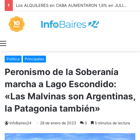
Las DOS VECES que LEÓN XIV VISITÓ ARGENTINA y celebró MISA con BERGOGLIO
Menú
Política
Principales
Peronismo de la Soberanía
marcha a Lago Escondido:
«Las Malvinas son Argentinas,
la Patagonia también»
InfoBaires24
28 de enero de 2023
0
5 minutos de lectura