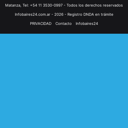
Matanza, Tel: +54 11 3530-0997 - Todos los derechos reservados
Infobaires24.com.ar - 2026 - Registro DNDA en trámite
PRIVACIDAD
Contacto
Infobaires24