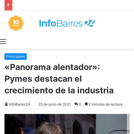
Los ALQUILERES en CABA AUMENTARON 1,6% en JULIO: 17,5% en 2026
Menú
Principales
«Panorama alentador»:
Pymes destacan el
crecimiento de la industria
InfoBaires24
25 de junio de 2021
0
2 minutos de lectura