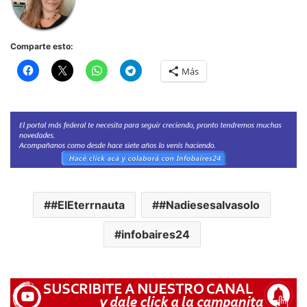
Comparte esto:
Más
#ElEterrnauta
#Nadiesesalvasolo
infobaires24