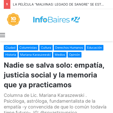
LA PELÍCULA “MALVINAS: LEGADO DE SANGRE” SE ESTRENARÁ EN PRIME VIDEO
Menú
Ciudad
Columnistas
Cultura
Derechos Humanos
Educación
Historia
Mariana Karaszewski
Medios
Opinión
Nadie se salva solo: empatía,
justicia social y la memoria
que ya practicamos
Columna de Lic. Mariana Karaszewski .
Psicóloga, astróloga, fundamentalista de la
empatía -y convencida de que lo común todavía
tiene futuro-. IG: @soyastroypsico_