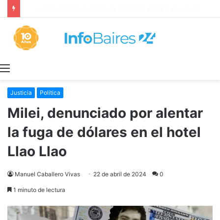
La INFLACIÓN de CABA se DISPARÓ al 2,9% en JULIO: 19,4% en 2026
Menú
Justicia
Política
Milei, denunciado por alentar
la fuga de dólares en el hotel
Llao Llao
Manuel Caballero Vivas
22 de abril de 2024
0
1 minuto de lectura