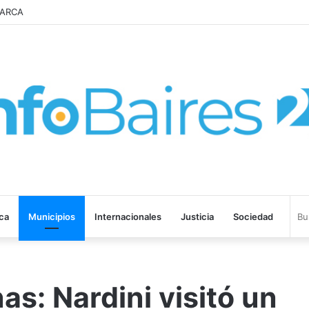
 de Propiedad Privada
ica
Municipios
Internacionales
Justicia
Sociedad
as: Nardini visitó un