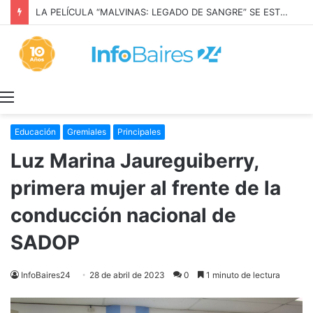
LA PELÍCULA “MALVINAS: LEGADO DE SANGRE” SE ESTRENARÁ EN PRIME VIDEO
Menú
Educación
Gremiales
Principales
Luz Marina Jaureguiberry,
primera mujer al frente de la
conducción nacional de
SADOP
InfoBaires24
28 de abril de 2023
0
1 minuto de lectura