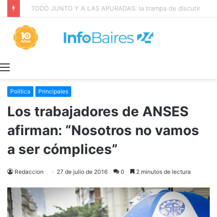
La INFLACIÓN de CABA se DISPARÓ al 2,9% en JULIO: 19,4% en 2026
Menú
Política
Principales
Los trabajadores de ANSES
afirman: “Nosotros no vamos
a ser cómplices”
Redaccion
27 de julio de 2016
0
2 minutos de lectura