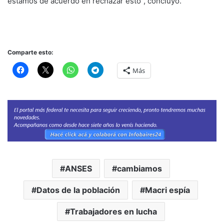
estamos de acuerdo en rechazar esto”, concluyó.
Comparte esto:
Más
ANSES
cambiamos
Datos de la población
Macri espía
Trabajadores en lucha