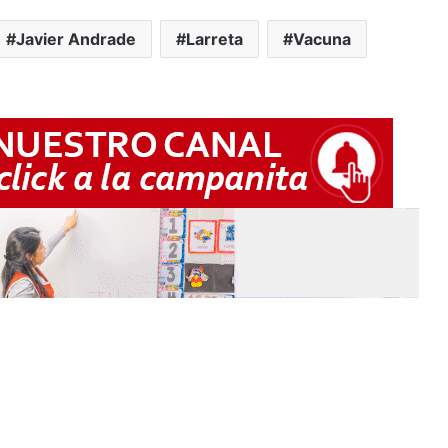
Javier Andrade
Larreta
Vacuna