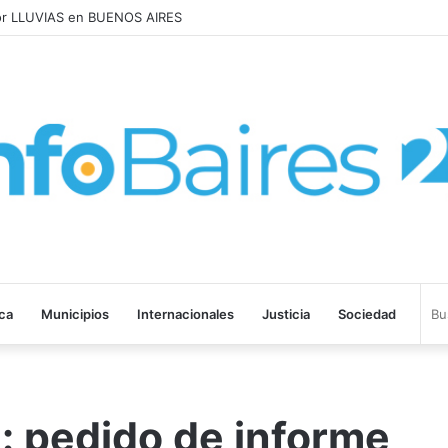
UMENTARON 1,6% en JULIO: 17,5% en 2026
ica
Municipios
Internacionales
Justicia
Sociedad
: pedido de informe