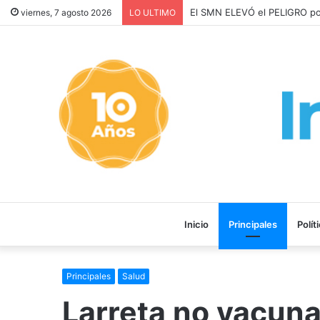
Los ALQUILERES en CABA A
viernes, 7 agosto 2026
LO ULTIMO
Inicio
Principales
Polít
Principales
Salud
Larreta no vacuna