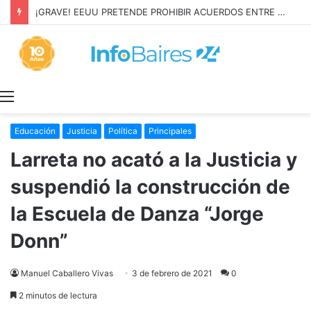
¡GRAVE! EEUU PRETENDE PROHIBIR ACUERDOS ENTRE CHINA Y UNA COOPERATIVA EN NEUQUÉN
Menú
Educación
Justicia
Política
Principales
Larreta no acató a la Justicia y
suspendió la construcción de
la Escuela de Danza “Jorge
Donn”
Manuel Caballero Vivas
3 de febrero de 2021
0
2 minutos de lectura