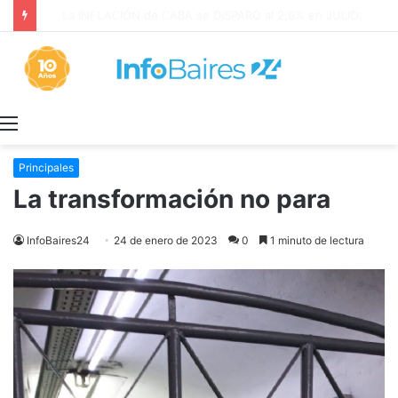
La INFLACIÓN de CABA se DISPARÓ al 2,9% en JULIO: 19,4% en 2026
Menú
Principales
La transformación no para
InfoBaires24
24 de enero de 2023
0
1 minuto de lectura