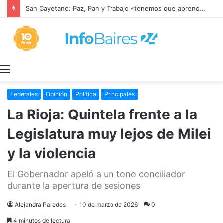
San Cayetano: Paz, Pan y Trabajo «tenemos que aprender a dialogar y a tratarnos bien» Mons. García Cuerva
Menú
Federales
Opinión
Política
Principales
La Rioja: Quintela frente a la
Legislatura muy lejos de Milei
y la violencia
El Gobernador apeló a un tono conciliador
durante la apertura de sesiones
Alejandra Paredes
10 de marzo de 2026
0
4 minutos de lectura