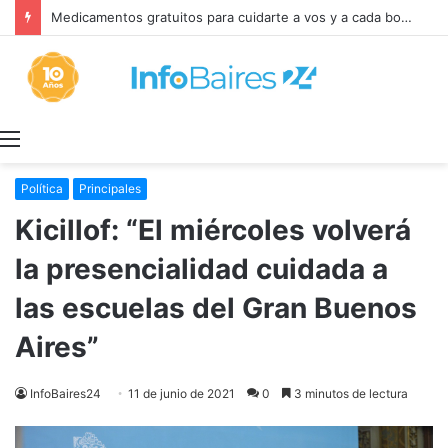
Milei retira el capítulo sobre la Ley de Tierras para salvar el proyecto de Inviolabilidad de la Propiedad Privada
Menú
Política
Principales
Kicillof: “El miércoles volverá
la presencialidad cuidada a
las escuelas del Gran Buenos
Aires”
InfoBaires24
11 de junio de 2021
0
3 minutos de lectura